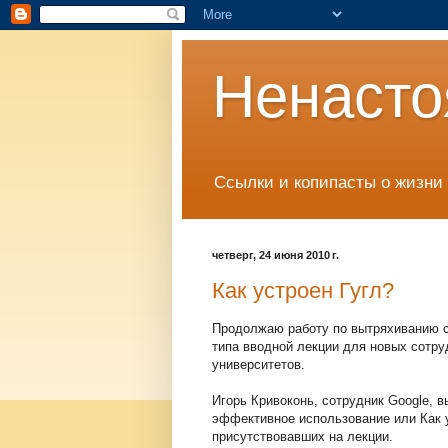
Ненасто
Ссылки и копипасты о жизни 
четверг, 24 июня 2010 г.
Как устроен Гугл?
Продолжаю работу по вытряхиванию сю
типа вводной лекции для новых сотру
университетов.
Игорь Кривоконь, сотрудник Google, 
эффективное использование или Как ус
присутствовавших на лекции.