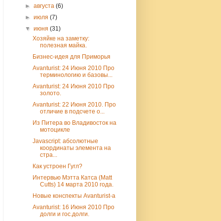
►
августа
(6)
►
июля
(7)
▼
июня
(31)
Хозяйке на заметку:
полезная майка.
Бизнес-идея для Приморья
Avanturist: 24 Июня 2010 Про
терминологию и базовы...
Avanturist: 24 Июня 2010 Про
золото.
Avanturist: 22 Июня 2010. Про
отличие в подсчете о...
Из Питера во Владивосток на
мотоцикле
Javascript: абсолютные
координаты элемента на
стра...
Как устроен Гугл?
Интервью Мэтта Катса (Matt
Cutts) 14 марта 2010 года.
Новые конспекты Avanturist-а
Avanturist: 16 Июня 2010 Про
долги и гос.долги.