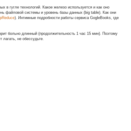
ых в гугле технологий. Какое железо используется и как оно
ень файловой системы и уровень базы данных (big table). Как они
pReduce
). Интимные подробности работы сервиса GogleBooks, где
ворит больно длинный (продолжительность 1 час 15 мин). Поэтому
ет лагать, не обессудьте.