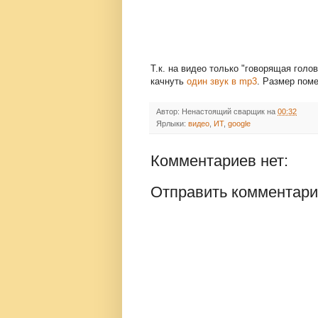
Т.к. на видео только "говорящая голов
качнуть
один звук в mp3
. Размер поме
Автор:
Ненастоящий сварщик
на
00:32
Ярлыки:
видео
,
ИТ
,
google
Комментариев нет:
Отправить комментар