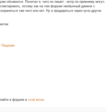
руме объявился. Почитал я, чего он пишет - мэтр по прежнему могуч.
нспектировать, потому как на том форуме необычный движок с
сохраниться там чего или нет. Ну и продираться через кучи других
ектов:
м Пацанам
.
опайте в форуме в
этой ветке
.