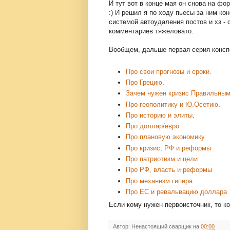
И тут вот в конце мая он снова на фо
:) И решил я по ходу пьесы за ним ко
системой автоудаления постов и хз - 
комментариев тяжеловато.
Вообщем, дальше первая серия консп
Про свои прогнозы и сроки.
Про Грецию
.
Зачем нужен кризис Правильны
Про геополитику и Ю.Осетию
.
Про историю и элиты
.
Про доллар/евро
Про плановую экономику
Про кризис, РФ и реформы
Про патриотизм и цели
Про РФ, власть и реформы
Про механизм гипера
Про ЕС и ревальвацию доллара
Если кому нужен первоисточник, то к
Автор:
Ненастоящий сварщик
на
00:00