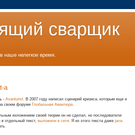
ящий сварщик
в наше нелегкое время.
t-а
ь -
Avanturist.
В 2007 году написал сценарий кризиса, которым еще и
 на своем форуме
Глобальная Авантюра
.
льным изложением своей теории он не сделал, но последователи
 в отдельный текст,
выложили в сети
. Я из этого текста даже
java-
ть.