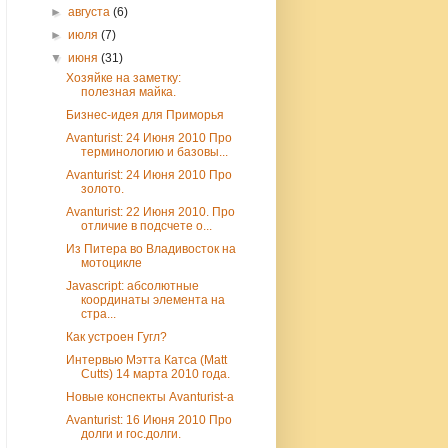
►
августа
(6)
►
июля
(7)
▼
июня
(31)
Хозяйке на заметку:
полезная майка.
Бизнес-идея для Приморья
Avanturist: 24 Июня 2010 Про
терминологию и базовы...
Avanturist: 24 Июня 2010 Про
золото.
Avanturist: 22 Июня 2010. Про
отличие в подсчете о...
Из Питера во Владивосток на
мотоцикле
Javascript: абсолютные
координаты элемента на
стра...
Как устроен Гугл?
Интервью Мэтта Катса (Matt
Cutts) 14 марта 2010 года.
Новые конспекты Avanturist-а
Avanturist: 16 Июня 2010 Про
долги и гос.долги.