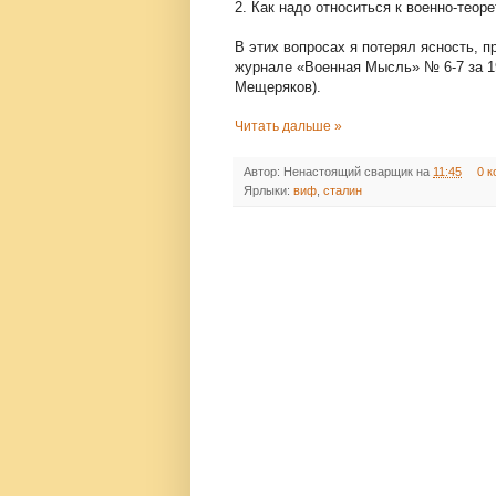
2. Как надо относиться к военно-тео
В этих вопросах я потерял ясность, 
журнале «Военная Мысль» № 6-7 за 19
Мещеряков).
Читать дальше »
Автор:
Ненастоящий сварщик
на
11:45
0 к
Ярлыки:
виф
,
сталин