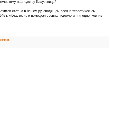
ретическому наследству Клаузевица?
прочитав статью в нашем руководящем военно-теоретическом
45 г. «Клаузевиц и немецкая военная идеология» (подполковник
оммент.