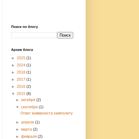
Поиск по блогу
Архив блога
►
2025
(1)
►
2024
(1)
►
2018
(1)
►
2017
(1)
►
2016
(2)
▼
2015
(8)
►
октября
(2)
▼
сентября
(1)
Ответ коммуниста замполиту.
►
апреля
(1)
►
марта
(2)
►
февраля
(2)