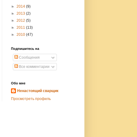
►
2014
(9)
►
2013
(2)
►
2012
(5)
►
2011
(13)
►
2010
(47)
Подпишитесь на
Сообщения
Все комментарии
Обо мне
Ненастоящий сварщик
Просмотреть профиль