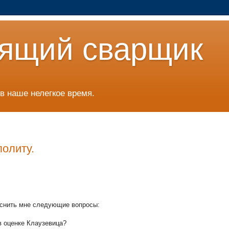
ящий сварщик
в наше нелегкое время.
олиту.
яснить мне следующие вопросы:
в оценке Клаузевица?