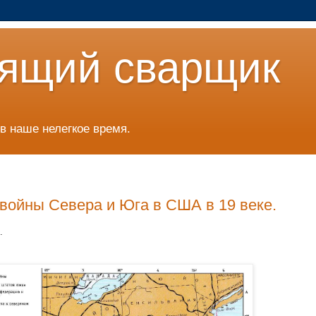
ящий сварщик
в наше нелегкое время.
войны Севера и Юга в США в 19 веке.
.