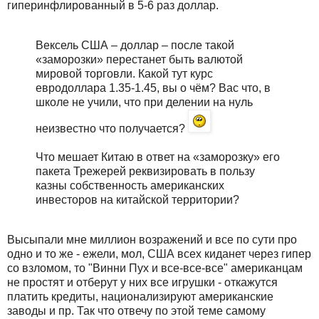
гиперинфлированный в 5-6 раз доллар.
Вексель США – доллар – после такой
«заморозки» перестанет быть валютой
мировой торговли. Какой тут курс
евродоллара 1.35-1.45, вы о чём? Вас что, в
школе не учили, что при делении на нуль
неизвестно что получается?
Что мешает Китаю в ответ на «заморозку» его
пакета Трежерей реквизировать в пользу
казны собственность американских
инвесторов на китайской территории?
Высыпали мне миллион возражений и все по сути про
одно и то же - ежели, мол, США всех киданет через гипер
со взломом, то "Винни Пух и все-все-все" американцам
не простят и отберут у них все игрушки - откажутся
платить кредиты, национализируют американские
заводы и пр. Так что отвечу по этой теме самому