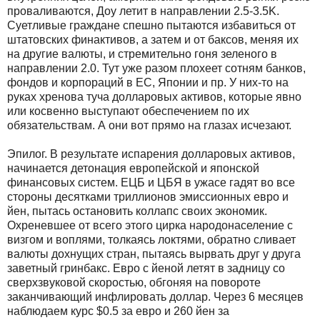
проваливаются, Доу летит в направлении 2.5-3.5K.
Суетливые граждане спешно пытаются избавиться от
штатовских финактивов, а затем и от баксов, меняя их
на другие валюты, и стремительно гоня зеленого в
направлении 2.0. Тут уже разом плохеет сотням банков,
фондов и корпораций в ЕС, Японии и пр. У них-то на
руках хренова туча долларовых активов, которые явно
или косвенно выступают обеспечением по их
обязательствам. А они вот прямо на глазах исчезают.
Эпилог. В результате испарения долларовых активов,
начинается детонация европейской и японской
финансовых систем. ЕЦБ и ЦБЯ в ужасе гадят во все
стороны десятками триллионов эмиссионных евро и
йен, пытась остановить коллапс своих экономик.
Охреневшее от всего этого цирка народонаселение с
визгом и воплями, толкаясь локтями, обратно сливает
валюты дохнущих стран, пытаясь вырвать друг у друга
заветный гринбакс. Евро с йеной летят в задницу со
сверхзвуковой скоростью, обгоняя на повороте
заканчивающий инфлировать доллар. Через 6 месяцев
наблюдаем курс $0.5 за евро и 260 йен за