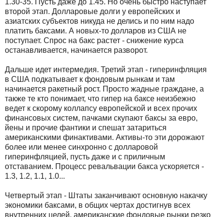
1.30-35. Пусть даже до 1.45. Но очень быстро наступает
второй этап. Долларовые долги у европейских и
азиатских субъектов никуда не делись и по ним надо
платить баксами. А новых-то долларов из США не
поступает. Спрос на бакс растет - снижение курса
останавливается, начинается разворот.
Дальше идет интермедия. Третий этап - гиперинфляция
в США подкатывает к фондовым рынкам и там
начинается ракетный рост. Просто жадные граждане, а
также те кто понимает, что гипер на баксе неизбежно
ведет к скорому коллапсу европейской и всех прочих
финансовых систем, пачками скупают баксы за евро,
йены и прочие фантики и спешат затариться
американскими финактивами. Активы-то эти дорожают
более или менее синхронно с долларовой
гиперинфляцией, пусть даже и с приличным
отставанием. Процесс ревальвации бакса ускоряется -
1.3, 1.2, 1.1, 1.0...
Четвертый этап - Штаты заканчивают основную накачку
экономики баксами, в общих чертах достигнув всех
внутренних целей, американские фондовые рынки резко