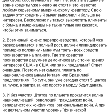
для своих собственных выплат. Т.е. все эти выданные
вовне кредиты уже ничего не стоят и это известно
любому серьезному американскому кредитору. Свою
задачу этот кредитный рычаг выполнил и больше не
интересен. Бесполезно пытаться выколотить алименты
с бомжа и американцы не такие тупые как кажется,
чтобы этим заниматься.
2. Всемирный кризис перепроизводства, который уже
разворачивается в полный рост, должен ликвидировать
примерно половину - минимум треть - всех средств
производства на планете. Где эти средства
производства разумнее демонтировать с точки зрения
интересов США - в США или за их пределами? Ответ
очевиден. Поэтому нет смысла плакать по
национализированным Китаем или Бразилией
предприятиям. По сути, они уже сегодня стоят 5 центов
за пучок, а завтра за них просто в морду будут давать.
3. И без участия Штатов по планете прокатится волна
национализаций, революций, гражданских войн,
сепаратистских конфликтов, региональных войн. А при
их деятельном участии уровень "физической