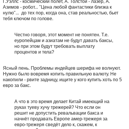
Г.Уэллс - космический полет, А. Толстой - лазер, А.
Азимов - робот... "Цена любой фантастики близка к
нулю"... до тех пор, когда она, став реальностью, бьет
тебя ключом по голове.
Честно говоря, этот момент не понятен. Т.е.
еуропейцам и азиатам не будут давать баксы,
но при этом будут требовать выплату
процентов и тела?
Ясный пень. Проблемы индейцев шерифа не волнуют.
Нужно было вовремя копить правильную валюту. Не
накопили - рвите задницу, ищите у кого купить хоть по 5
евро за бакс.
А что в это время делает Китай имеющий на
руках туеву хучу трежерей? Что если он
решит не допустить ревальвации бакса и
начнёт продавать Европе амер-трежеря за
евро-трежеря сведёт дело к, скажем, к