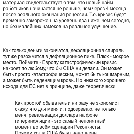
материал свидетельствует о том, что новый найм
работников начинается не реньше, чем через 4 месяца
после реального окончания рецессии. Т.е. кризис будет
временно заморожен на уровень-два ниже, чем сегодня,
но без малейших намеков на реальное улучшение.
Как только деньги закончатся, дефляционная спираль
тут же разожмется в дефляционное пике. Плюх - мокрое
место. Поймите - Европу катастрофический кризис
накроет по любому, что бы США ни делали. Он может
быть просто катастрофическим, может быть кошмарным,
а может быть леденящим кровь. Но никакого хорошего
исхода для ЕС нет в принципе, даже теоретически.
Как простой обыватель и ни разу не экономист
скажу, что для меня и, подозреваю, не только
меня, ревальвация доллара на фоне
гиперинфляции - это самый непонятный
момент во всём сценарии Реконкисты.
Почему, когда США будут наводнены