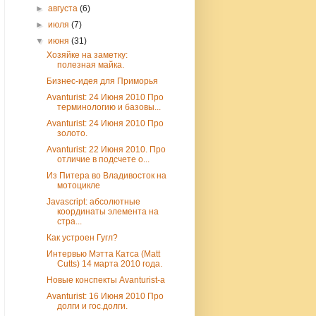
►
августа
(6)
►
июля
(7)
▼
июня
(31)
Хозяйке на заметку:
полезная майка.
Бизнес-идея для Приморья
Avanturist: 24 Июня 2010 Про
терминологию и базовы...
Avanturist: 24 Июня 2010 Про
золото.
Avanturist: 22 Июня 2010. Про
отличие в подсчете о...
Из Питера во Владивосток на
мотоцикле
Javascript: абсолютные
координаты элемента на
стра...
Как устроен Гугл?
Интервью Мэтта Катса (Matt
Cutts) 14 марта 2010 года.
Новые конспекты Avanturist-а
Avanturist: 16 Июня 2010 Про
долги и гос.долги.