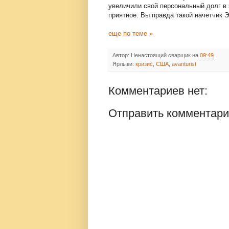
увеличили свой персональный долг в 
приятное. Вы правда такой начетчик 
еще по теме »
Автор:
Ненастоящий сварщик
на
09:49
Ярлыки:
кризис
,
США
,
avanturist
Комментариев нет:
Отправить комментар