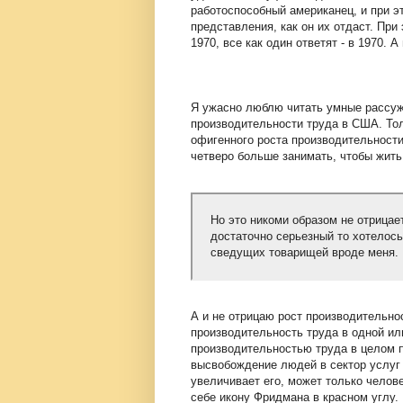
работоспособный американец, и при э
представления, как он их отдаст. При 
1970, все как один ответят - в 1970. 
Я ужасно люблю читать умные рассуж
производительности труда в США. Тол
офигенного роста производительности
четверо больше занимать, чтобы жить 
Но это никоми образом не отрицае
достаточно серьезный то хотелось
сведущих товарищей вроде меня.
А и не отрицаю рост производительно
производительность труда в одной ил
производительностью труда в целом по
высвобождение людей в сектор услуг 
увеличивает его, может только челов
себе икону Фридмана в красном углу.