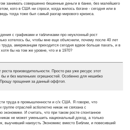
том занимать совершенно бешенные деньги в банке, без малейшего
этом, кого в США ни спроси, когда жилось богаче - сегодня или в
А ведь тогда тоже был самый разгар мирового кризиса.
дения с графиками и табличками про неуклонный рост
ько хотелось бы, чтобы мне еще объяснили, почему после 40 лет
 труда, американцам приходится сегодня вдвое больше пахать, и в
хотя бы на том же уровне, что и в 1970?
т роста производительности. Просто раз уже ресурс этот
 бы и без маленьких огрешностей. Особенно для нешибко
 Прощу прощения за данный оффтоп.
сти труда в промышленности и с/х США. Я говорю, что
и группе отраслей асболютно никак не связана с
 экономике. И считать, что при таком росте спонтанное
никак не может уменьшить национальный доход, а только
ек, выучивший наизусть Экономикс вместо Библии, и повесивший