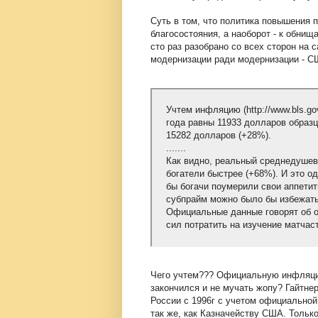
Суть в том, что политика повышения п
благосостояния, а наоборот - к обнищ
сто раз разобрано со всех сторон на 
модернизации ради модернизации - С
Учтем инфляцию (http://www.bls.gov
года равны 11933 долларов образц
15282 долларов (+28%).
.......
Как видно, реальный среднедушев
богатели быстрее (+68%). И это о
бы богачи поумерили свои аппетит
субпрайм можно было бы избежать
Официальные данные говорят об о
сил потратить на изучение матчас
Чего учтем??? Официальную инфляцию
закончился и не мучать жопу? Гайтнер
России с 1996г с учетом официальной
так же, как Казначейству США. Только