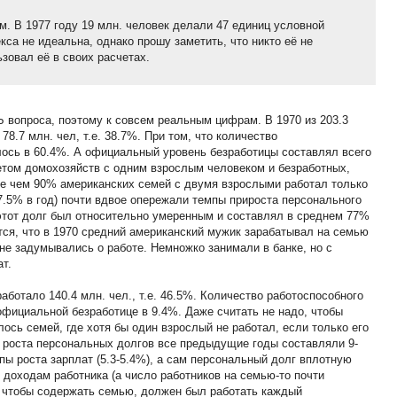
. В 1977 году 19 млн. человек делали 47 единиц условной
кса не идеальна, однако прошу заметить, что никто её не
ьзовал её в своих расчетах.
 вопроса, поэтому к совсем реальным цифрам. В 1970 из 203.3
8.7 млн. чел, т.е. 38.7%. При том, что количество
лось в 60.4%. А официальный уровень безработицы составлял всего
четом домохозяйств с одним взрослым человеком и безработных,
лее чем 90% американских семей с двумя взрослыми работал только
(7.5% в год) почти вдвое опережали темпы прироста персонального
, этот долг был относительно умеренным и составлял в среднем 77%
тся, что в 1970 средний американский мужик зарабатывал на семью
не задумывались о работе. Немножко занимали в банке, но с
т.
аботало 140.4 млн. чел., т.е. 46.5%. Количество работоспособного
официальной безработице в 9.4%. Даже считать не надо, чтобы
лось семей, где хотя бы один взрослый не работал, если только его
ы роста персональных долгов все предыдущие годы составляли 9-
пы роста зарплат (5.3-5.4%), а сам персональный долг вплотную
доходам работника (а число работников на семью-то почти
09, чтобы содержать семью, должен был работать каждый