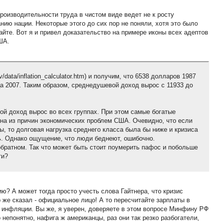
роизводительности труда в чистом виде ведет не к росту
анию нации. Некоторые этого до сих пор не поняли, хотя это было
сайте. Вот я и привел доказательство на примере иконы всех адептов
ША.
/data/inflation_calculator.htm) и получим, что 6538 долларов 1987
а 2007. Таким образом, среднедушевой доход вырос с 11933 до
ой доход вырос во всех группах. При этом самые богатые
дна из причин экономических проблем США. Очевидно, что если
ы, то долговая нагрузка среднего класса была бы ниже и кризиса
. Однако ощущение, что люди беднеют, ошибочно.
братном. Так что может быть стоит поумерить пафос и побольше
ти?
? А может тогда просто учесть слова Гайтнера, что кризис
 же сказал - официальное лицо! А то пересчитайте зарплаты в
 инфляции. Вы же, я уверен, доверяете в этом вопросе Минфину РФ
 непонятно, нафига ж американцы, раз они так резко разбогатели,