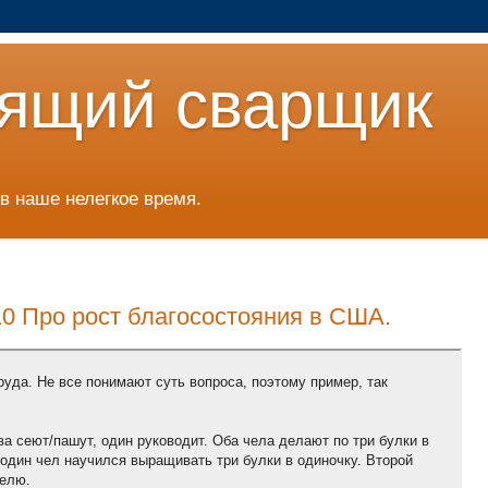
ящий сварщик
в наше нелегкое время.
010 Про рост благосостояния в США.
руда. Не все понимают суть вопроса, поэтому пример, так
ва сеют/пашут, один руководит. Оба чела делают по три булки в
 один чел научился выращивать три булки в одиночку. Второй
телю.