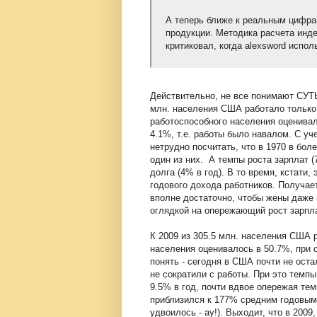
А теперь ближе к реальным цифрам
продукции. Методика расчета инде
критиковал, когда alexsword испол
Действительно, не все понимают СУТЬ
млн. населения США работало только 7
работоспособного населения оценива
4.1%, т.е. работы было навалом. С у
нетрудно посчитать, что в 1970 в бо
один из них. А темпы роста зарплат 
долга (4% в год). В то время, кстати
годового дохода работников. Получае
вполне достаточно, чтобы жены даже 
оглядкой на опережающий рост зарпла
К 2009 из 305.5 млн. населения США р
населения оценивалось в 50.7%, при 
понять - сегодня в США почти не оста
не сократили с работы. При это темп
9.5% в год, почти вдвое опережая тем
приблизился к 177% средним годовым 
удвоилось - ау!). Выходит, что в 20