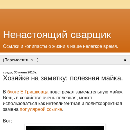
Ненастоящий сварщик
Ссылки и копипасты о жизни в наше нелегкое время.
▼
среда, 30 июня 2010 г.
Хозяйке на заметку: полезная майка.
В
блоге Е.Гришковца
повстречал замечательную майку.
Вещь в хозяйстве очень полезная, может
использоваться как интеллигентная и политкорректная
замена
популярной ссылке
.
Вот: