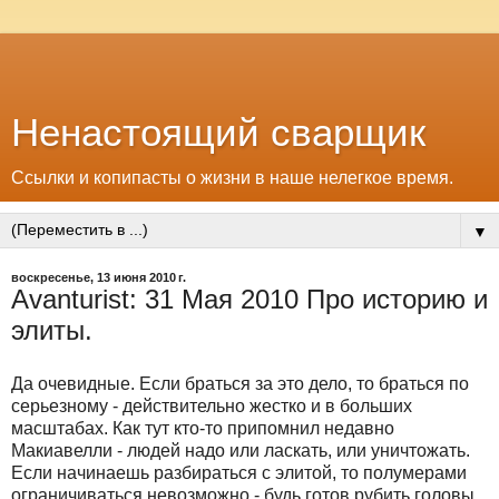
Ненастоящий сварщик
Ссылки и копипасты о жизни в наше нелегкое время.
▼
воскресенье, 13 июня 2010 г.
Avanturist: 31 Мая 2010 Про историю и
элиты.
Да очевидные. Если браться за это дело, то браться по
серьезному - действительно жестко и в больших
масштабах. Как тут кто-то припомнил недавно
Макиавелли - людей надо или ласкать, или уничтожать.
Если начинаешь разбираться с элитой, то полумерами
ограничиваться невозможно - будь готов рубить головы