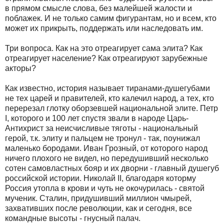
в прямом смысле слова, без малейшей жалости и
поблажек. И не только самим фигурантам, но и всем, кто
может их прикрыть, поддержать или наследовать им.
Три вопроса. Как на это отреагирует сама элита? Как
отреагирует население? Как отреагируют зарубежные
акторы?
Как известно, история называет тиранами-душегубами
не тех царей и правителей, кто калечил народ, а тех, кто
перерезал глотку оборзевшей национальной элите. Петр
I, которого и 100 лет спустя звали в народе Царь-
Антихрист за неисчисливые тяготы - национальный
герой, т.к. элиту и пальцем не тронул - так, поунижал
маленько бородами. Иван Грозный, от которого народ
ничего плохого не видел, но передушивший несколько
сотен самовластных бояр и их дворни - главный душегуб
российской истории. Николай II, благодаря которму
Россия утопла в крови и чуть не окочурилась - святой
мученик. Сталин, придушивший миллион чмырей,
захвативших после революции, как и сегодня, все
командные высоты - гнусный палач.