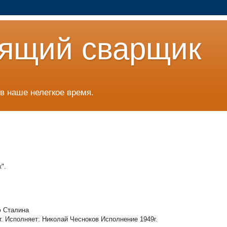
ящий сварщик
в наше нелегкое время.
".
ю Сталина
г. Исполняет: Николай Чесноков Исполнение 1949г.