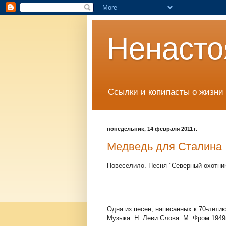
Ненасто
Ссылки и копипасты о жизни 
понедельник, 14 февраля 2011 г.
Медведь для Сталина
Повеселило. Песня "Северный охотник
Одна из песен, написанных к 70-лети
Музыка: Н. Леви Слова: М. Фром 1949