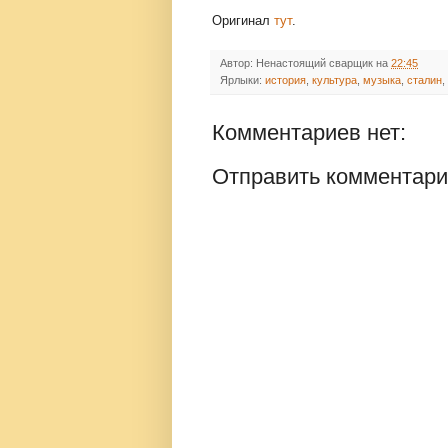
Оригинал
тут
.
Автор:
Ненастоящий сварщик
на
22:45
Ярлыки:
история
,
культура
,
музыка
,
сталин
,
Комментариев нет:
Отправить комментар