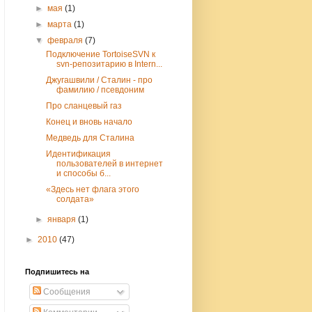
►
мая
(1)
►
марта
(1)
▼
февраля
(7)
Подключение TortoiseSVN к
svn-репозитарию в Intern...
Джугашвили / Сталин - про
фамилию / псевдоним
Про сланцевый газ
Конец и вновь начало
Медведь для Сталина
Идентификация
пользователей в интернет
и способы б...
«Здесь нет флага этого
солдата»
►
января
(1)
►
2010
(47)
Подпишитесь на
Сообщения