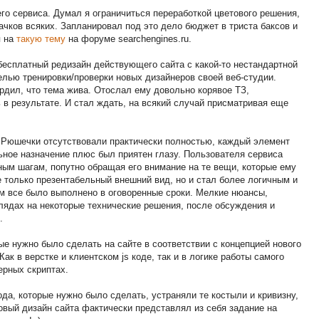
его сервиса. Думал я ограничиться переработкой цветового решения,
ачков всяких. Запланировал под это дело бюджет в триста баксов и
я на
такую тему
на форуме searchengines.ru.
бесплатный редизайн действующего сайта с какой-то нестандартной
елью тренировки/проверки новых дизайнеров своей веб-студии.
ердил, что тема жива. Отослал ему довольно корявое ТЗ,
 в результате. И стал ждать, на всякий случай присматривая еще
. Рюшечки отсутствовали практически полностью, каждый элемент
ное назначение плюс был приятен глазу. Пользователя сервиса
ным шагам, попутно обращая его внимание на те вещи, которые ему
е только презентабельный внешний вид, но и стал более логичным и
 все было выполнено в оговоренные сроки. Мелкие нюансы,
лядах на некоторые технические решения, после обсуждения и
.
ые нужно было сделать на сайте в соответствии с концепцией нового
ак в верстке и клиентском js коде, так и в логике работы самого
верных скриптах.
ода, которые нужно было сделать, устраняли те костыли и кривизну,
Новый дизайн сайта фактически представлял из себя задание на