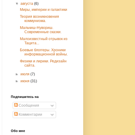
▼
августа
(6)
Миры, империи и галактики
Теория возникновения
коммунизма.
Мальчиш-Нувориш.
Современные сказки.
Малоизвестный отрывок из
Тацита...
Боевые блоггеры. Хроники
информационной войны.
Физики и лирики. Редизайн
сайта.
►
июля
(7)
►
июня
(31)
Подпишитесь на
Сообщения
Комментарии
Обо мне