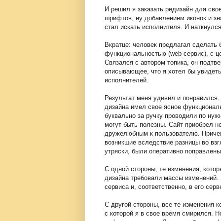
И решил я заказать редизайн для сво
шрифтов, ну добавлением иконок и зн
стал искать исполнителя. И наткнулс
Вкратце: человек предлагал сделать 
функциональностью (web-сервис), с ц
Связался с автором топика, он подтв
описывающее, что я хотел бы увидеть
исполнителей.
Результат меня удивил и понравился
дизайна имел свое ясное функциональ
буквально за ручку проводили по нуж
могут быть полезны. Сайт приобрел н
дружелюбным к пользователю. Причем
возникшие вследствие разницы во взг
утряски, были оперативно поправлены
С одной стороны, те изменения, котор
дизайна требовали массы изменений. К
сервиса и, соответственно, в его сер
С другой стороны, все те изменения к
с которой я в свое время смирился. 