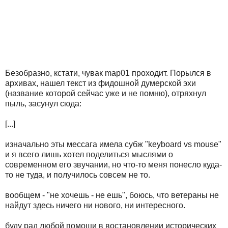
Безобразно, кстати, чувак map01 проходит. Порылся в
архивах, нашел текст из фидошной думерской эхи
(название которой сейчас уже и не помню), отряхнул
пыль, засунул сюда:
[...]
изначально эты мессага имела субж "keyboard vs mouse"
и я всего лишь хотел поделиться мыслями о
совpеменном его звучании, но что-то меня понесло куда-
то не туда, и получилось совсем не то.
вообщем - "не хочешь - не ешь", боюсь, что ветеpаны не
найдут здесь ничего ни нового, ни интеpесного.
буду pад любой помощи в востановлении истоpических