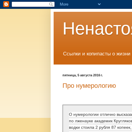
Ненасто
Ссылки и копипасты о жизни 
пятница, 5 августа 2016 г.
Про нумерологию
О нумерологии отлично высказа
по лженауке академик Кругляко
водки стоила 2 рубля 87 копеек,